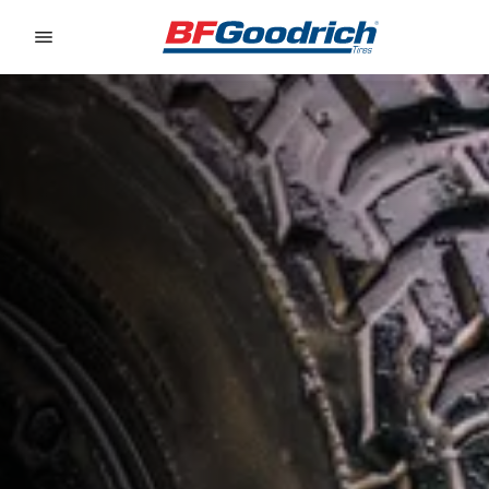
Go to page content
Go to page navigation