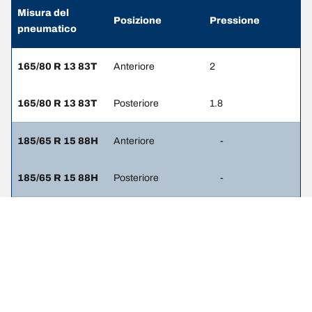
Misura del
Posizione
Pressione
pneumatico
165/80 R 13 83T
Anteriore
2
165/80 R 13 83T
Posteriore
1.8
185/65 R 15 88H
Anteriore
-
185/65 R 15 88H
Posteriore
-
185/65 R 14 86H
Anteriore
2.2
185/65 R 14 86H
Posteriore
1.8
185/70 R 14 88H
Anteriore
2