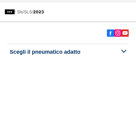
/
Sls
SLS
2023
Scegli il pneumatico adatto
Le nostre ultime innovazioni
Noi siamo BFGoodrich
Aiuto e assistenza
Informativa Privacy del Sito
Informativa sull’uso dei cookie