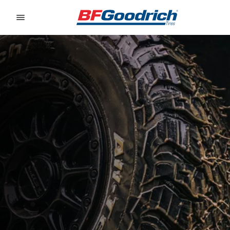
Go to page content
Go to page navigation