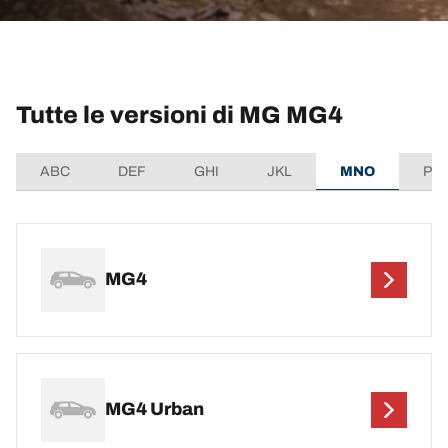
Tutte le versioni di MG MG4
ABC
DEF
GHI
JKL
MNO
PQ
MG4
MG4 Urban