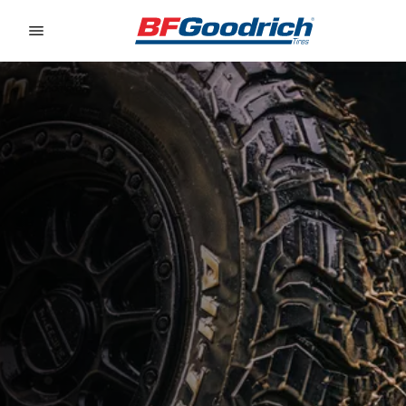
Go to page content
Go to page navigation