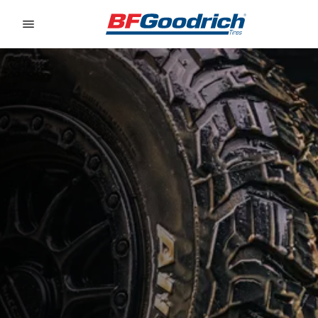
Go to page content
Go to page navigation