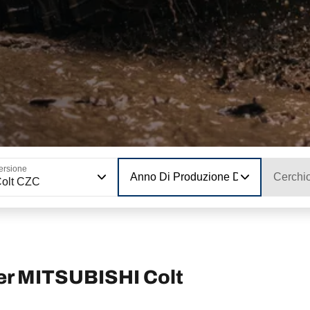
ersione
Anno Di Produzione Del Modello
Cerchi
olt CZC
er MITSUBISHI Colt