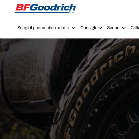
Go to page content
Go to page navigation
Scegli il pneumatico adatto
Consigli
Scopri
Coll