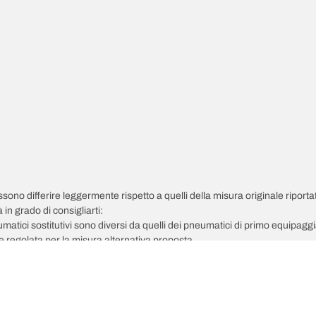
possono differire leggermente rispetto a quelli della misura originale riportat
in grado di consigliarti:
pneumatici sostitutivi sono diversi da quelli dei pneumatici di primo equipag
 regolata per la misura alternativa proposta.