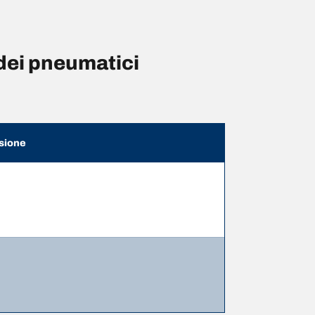
dei pneumatici
sione