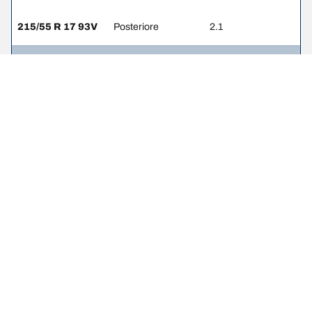
215/55 R 17 93V
Posteriore
2.1
225/45 R 18 91W
Anteriore
2.3
225/45 R 18 91W
Posteriore
2.1
225/45 R 18 95Y
Anteriore
-
225/45 R 18 95Y
Posteriore
-