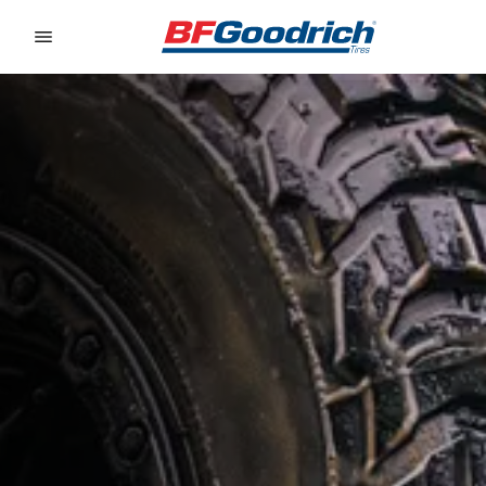
Go to page content
Go to page navigation