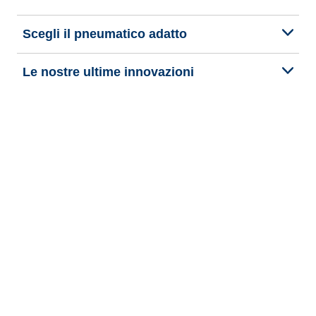
Scegli il pneumatico adatto
Le nostre ultime innovazioni
Noi siamo BFGoodrich
Aiuto e assistenza
Informativa Privacy del Sito
Informativa sull’uso dei cookie
Note Legali
Privacy verso terzi
Altre note legali
Termini di pubblicazione e trattamento delle recensioni online
Dichiarazione di accessibilità