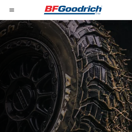
Go to page content
Go to page navigation