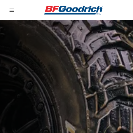
Go to page content
Go to page navigation