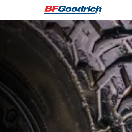
Go to page content
Go to page navigation