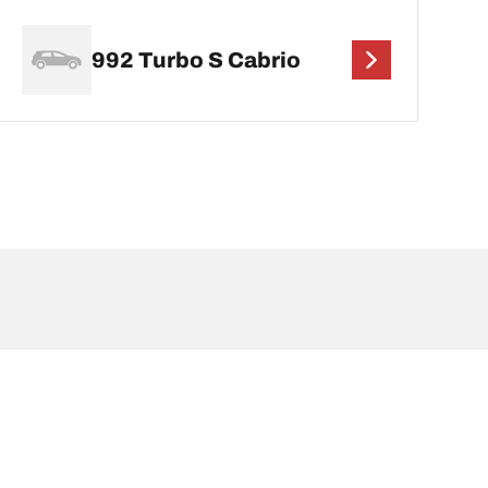
992 Turbo S Cabrio
a sulla carta di circolazione del veicolo. Il rivenditore