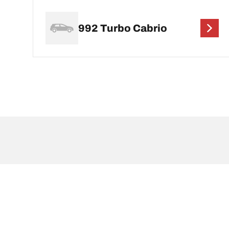
992 Turbo Cabrio
NOTE LEGALI
L’indice di carico e il codice di velocità visualizzati 