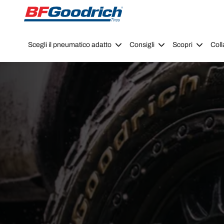
Go to page content
Go to page navigation
Scegli il pneumatico adatto
Consigli
Scopri
Coll