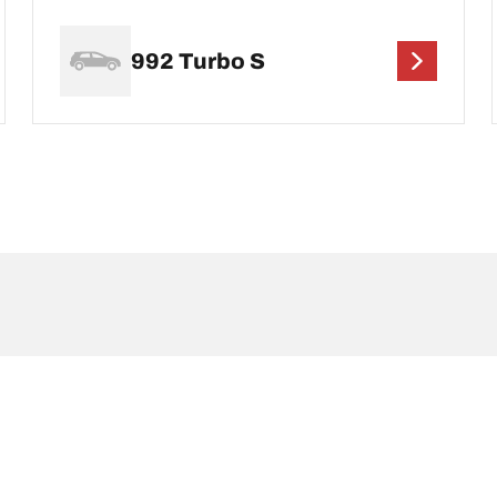
992 Turbo S
possono differire leggermente rispetto a quelli della misura originale riportat