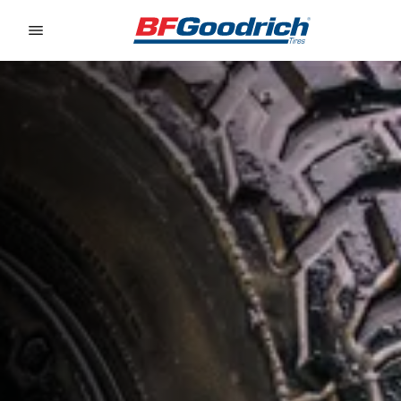
Go to page content
Go to page navigation