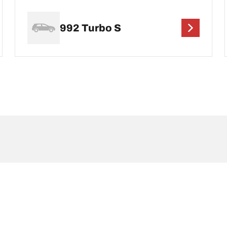
992 Turbo S
possono differire leggermente rispetto a quelli della misura originale riportat