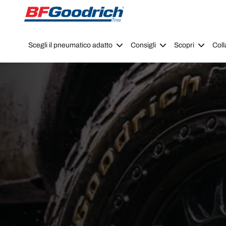
Go to page content
Go to page navigation
Scegli il pneumatico adatto
Consigli
Scopri
Coll