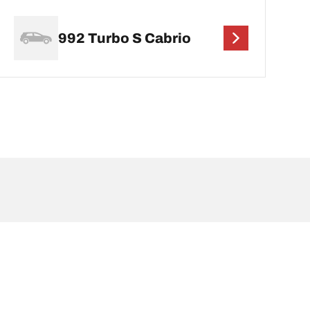
992 Turbo S Cabrio
a sulla carta di circolazione del veicolo. Il rivenditore