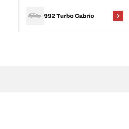
992 Turbo Cabrio
NOTE LEGALI
L’indice di carico e il codice di velocità visualizzati 