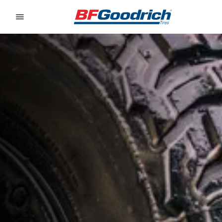
Go to page content
Go to page navigation