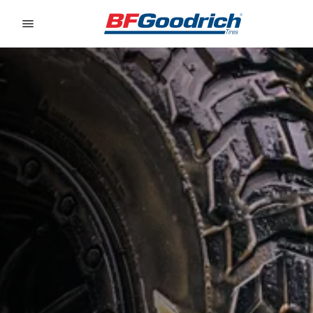
Go to page content
Go to page navigation