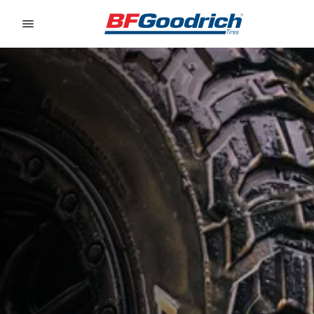
Go to page content
Go to page navigation