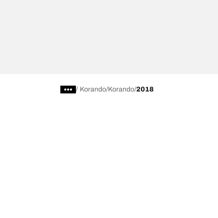
/
Korando
Korando
2018
Scegli il pneumatico adatto
Le nostre 
Trova il pneumatico adatto
BFGoodrich Al
Pneumatici fuoristrada/4x4
BFGoodrich Tra
Pneumatici per auto e veicoli commerciali
BFGoodrich M
Cerca per costruttore
BFGoodrich A
Scopri per gamma
BFGoodrich 