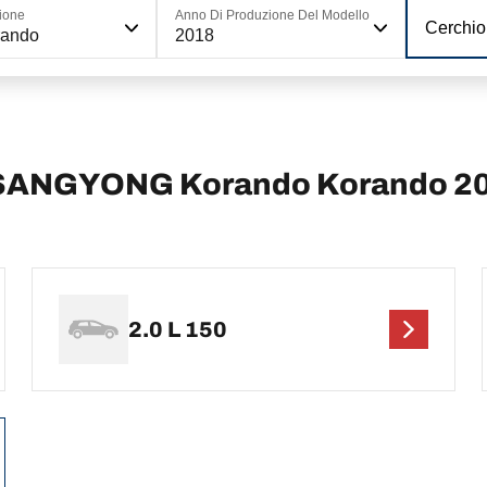
ione
Anno Di Produzione Del Modello
Cerchio
rando
2018
i SSANGYONG Korando Korando 2
2.0 L 150