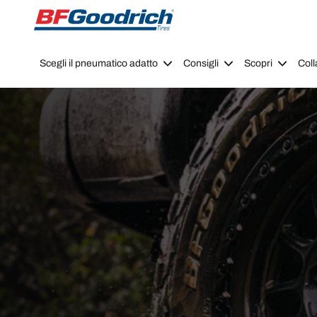
Go to page content
Go to page navigation
Scegli il pneumatico adatto
Consigli
Scopri
Coll