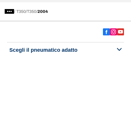
/
T350
T350
2004
Scegli il pneumatico adatto
Le nostre ultime innovazioni
Noi siamo BFGoodrich
Aiuto e assistenza
Informativa Privacy del Sito
Informativa sull’uso dei cookie