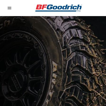
Go to page content
Go to page navigation