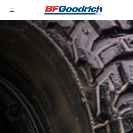
Go to page content
Go to page navigation