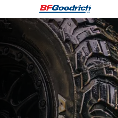
Go to page content
Go to page navigation