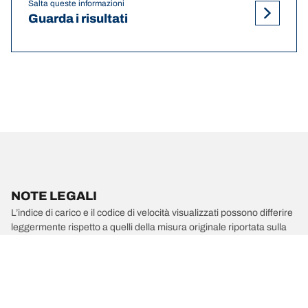
Salta queste informazioni
Guarda i risultati
NOTE LEGALI
L’indice di carico e il codice di velocità visualizzati possono differire
leggermente rispetto a quelli della misura originale riportata sulla
carta di circolazione del veicolo. Il rivenditore di pneumatici è un
professionista qualificato che sarà in grado di consigliarti:
1. se l’indice di carico e/o il codice di velocità dei pneumatici
sostitutivi sono diversi da quelli dei pneumatici di primo
equipaggiamento;