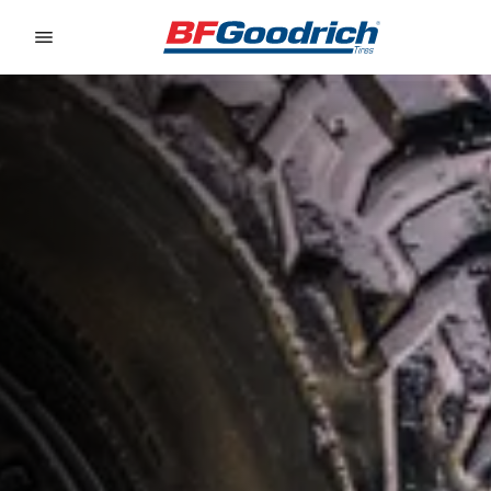
Go to page content
Go to page navigation