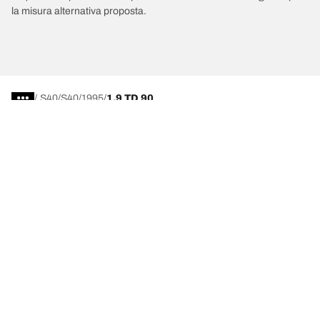
la misura alternativa proposta.
/
S40
S40
1995
1.9 TD 90
Scegli il pneumatico adatto
Le nostre ultime innovazioni
Noi siamo BFGoodrich
Aiuto e assistenza