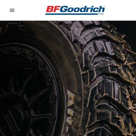
Go to page content
Go to page navigation