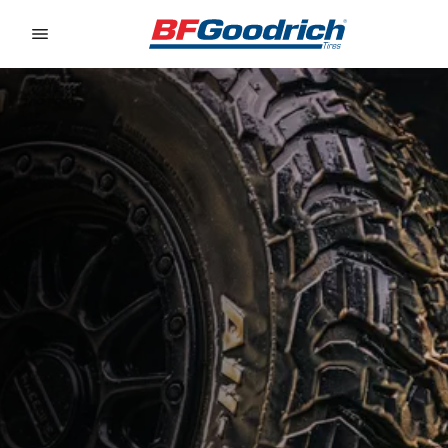
Go to page content
Go to page navigation