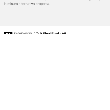
la misura alternativa proposta.
/
S40
S40
2012
2.0 FlexiFuel 145
Scegli il pneumatico adatto
Le nostre ultime innovazioni
Noi siamo BFGoodrich
Aiuto e assistenza