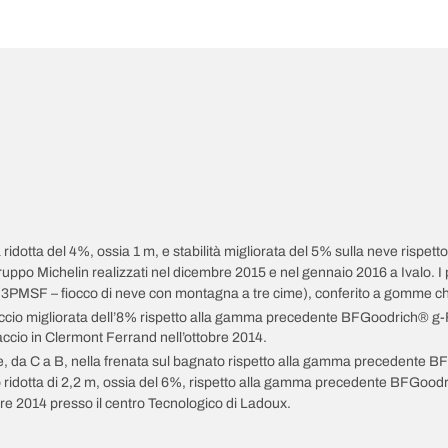
ta ridotta del 4%, ossia 1 m, e stabilità migliorata del 5% sulla neve ri
Gruppo Michelin realizzati nel dicembre 2015 e nel gennaio 2016 a Ivalo.
3PMSF – fiocco di neve con montagna a tre cime), conferito a gomme che 
hiaccio migliorata dell’8% rispetto alla gamma precedente BFGoodrich® g-
hiaccio in Clermont Ferrand nell’ottobre 2014.
e, da C a B, nella frenata sul bagnato rispetto alla gamma precedente 
o ridotta di 2,2 m, ossia del 6%, rispetto alla gamma precedente BFGood
bre 2014 presso il centro Tecnologico di Ladoux.