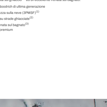
oodrich di ultima generazione
(1)
ezza sulla neve (3PMSF)
(2)
 su strade ghiacciate
(3)
enata sul bagnato
o premium