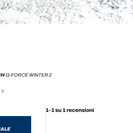
H 
G-FORCE WINTER 2
r 2
1-1 su 1 recensioni
BALE