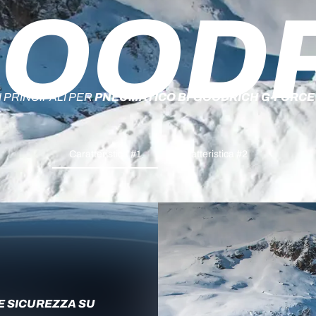
OOD
 PRINCIPALI PER
PNEUMATICO BFGOODRICH G-FORCE 
Caratteristica #1
Caratteristica #2
E SICUREZZA SU