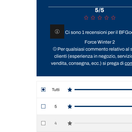
5/5
Ci sono 1 recensioni per il BFGo
Force Winter 2
Per qualsiasi commento relativo al s
clienti (esperienza in negozio, servizi
vendita, consegna, ecc.) si prega di
con
Tutti
star reviews
5
star reviews
4
star reviews