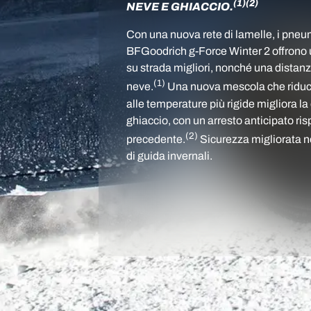
(1)
(2)
NEVE E GHIACCIO.
Con una nuova rete di lamelle, i pneu
BFGoodrich g-Force Winter 2 offrono u
su strada migliori, nonché una distanza
(1)
neve.
Una nuova mescola che riduce 
alle temperature più rigide migliora la
ghiaccio, con un arresto anticipato ris
(2)
precedente.
Sicurezza migliorata ne
di guida invernali.