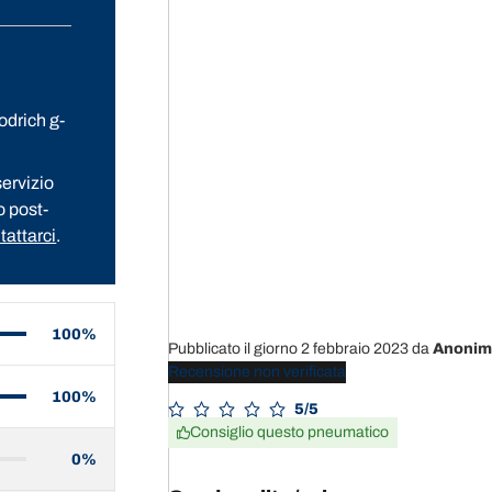
odrich g-
ervizio
o post-
tattarci
.
100%
Pubblicato il giorno 2 febbraio 2023
da
Anonim
Recensione non verificata
100%
5/5
Consiglio questo pneumatico
0%