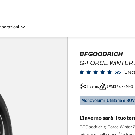
aborazioni
BFGOODRICH
G-FORCE WINTER 
5/5
(1 rec
Inverno
3PMSF
M+S
Monovolumi, Utilitarie e SUV
L’inverno sarà il tuo te
BFGoodrich g-Force Winter 2 è
(1)
aderenza sulla neve
e frena