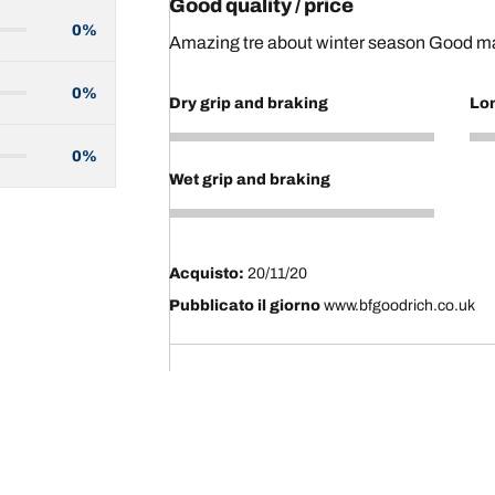
Good quality / price
0%
Amazing tre about winter season Good mat
0%
Dry grip and braking
Lo
4
4
0%
Wet grip and braking
4
Acquisto:
20/11/20
Pubblicato il giorno
www.bfgoodrich.co.uk