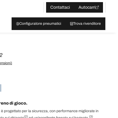
Contattaci
Autocarri
Configuratore pneumatici
Trova rivenditore
2
ensioni)
rreno di gioco.
 progettato per la sicurezza, con performance migliorate in
(2)
(3)
ta sul ghiaccio
ed un’eccellente frenata sul bagnato.