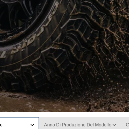
ne
Anno Di Produzione Del Modello
C