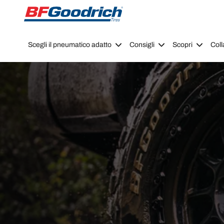
Go to page content
Go to page navigation
Scegli il pneumatico adatto
Consigli
Scopri
Coll