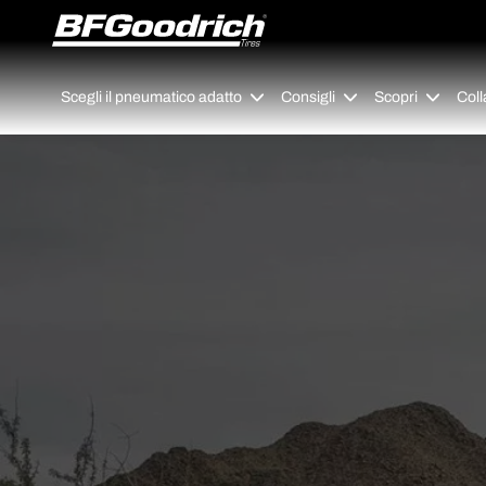
Go to page content
Go to page navigation
Scegli il pneumatico adatto
Consigli
Scopri
Coll