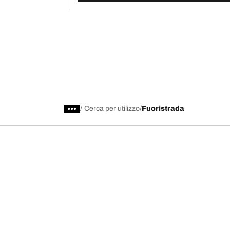
/
Cerca per utilizzo
Fuoristrada
Scegli il pneumatico adatto
Le nostre 
Trova il pneumatico adatto
BFGoodrich Al
Pneumatici fuoristrada/4x4
BFGoodrich Tra
Pneumatici per auto e veicoli commerciali
BFGoodrich M
paggiamento
Cerca per costruttore
BFGoodrich A