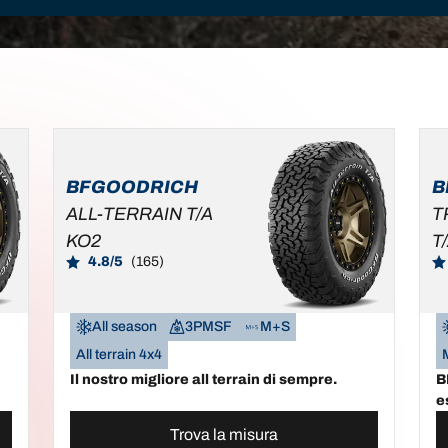
BFGOODRICH
B
ALL-TERRAIN T/A
T
KO2
T
4.8/5
(165)
All season
3PMSF
M+S
All terrain 4x4
Il nostro migliore all terrain di sempre.
B
e
Trova la misura