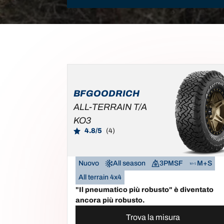
BFGOODRICH
ALL-TERRAIN T/A
KO3
4.8/5
(4)
Nuovo
All season
3PMSF
M+S
All terrain 4x4
"Il pneumatico più robusto" è diventato
ancora più robusto.
Trova la misura