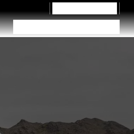
Contattaci
Autocarri
Configuratore pneumatici
Trova rivenditore