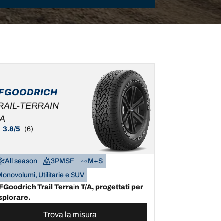
FGOODRICH
RAIL-TERRAIN
/A
3.8/5
(6)
All season
3PMSF
M+S
Monovolumi, Utilitarie e SUV
FGoodrich Trail Terrain T/A, progettati per
splorare.
Trova la misura