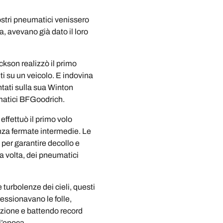
ostri pneumatici venissero
, avevano già dato il loro
kson realizzò il primo
iti su un veicolo. E indovina
tati sulla sua Winton
matici BFGoodrich.
effettuò il primo volo
enza fermate intermedie. Le
per garantire decollo e
a volta, dei pneumatici
e turbolenze dei cieli, questi
essionavano le folle,
zione e battendo record
l’epoca.