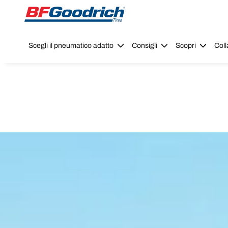
Go to page content
Go to page navigation
Scegli il pneumatico adatto
Consigli
Scopri
Coll