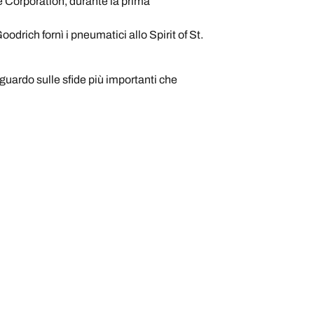
ne Corporation, durante la prima
odrich fornì i pneumatici allo Spirit of St.
 sguardo sulle sfide più importanti che