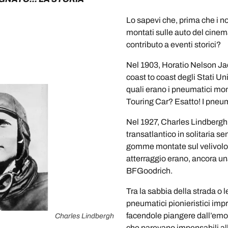
Lo sapevi che, prima che i n
montati sulle auto del cinema
contributo a eventi storici?
Nel 1903, Horatio Nelson Jac
coast to coast degli Stati Un
quali erano i pneumatici mon
Touring Car? Esatto! I pneu
Nel 1927, Charles Lindbergh 
transatlantico in solitaria s
gomme montate sul velivolo 
atterraggio erano, ancora un
BFGoodrich.
Tra la sabbia della strada o l
pneumatici pionieristici impr
facendole piangere dall’emo
Charles Lindbergh
che parevano impensabili al