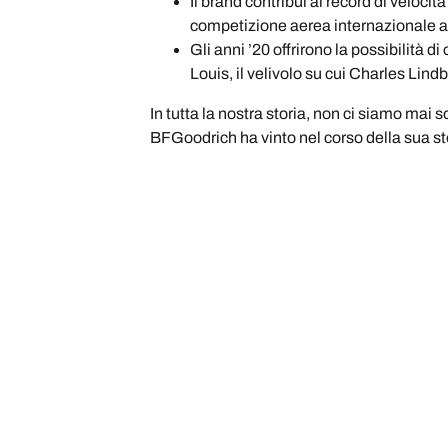
Il brand contribuì al record di veloci
competizione aerea internazionale 
Gli anni ’20 offrirono la possibilità 
Louis, il velivolo su cui Charles Lind
In tutta la nostra storia, non ci siamo mai 
BFGoodrich ha vinto nel corso della sua st