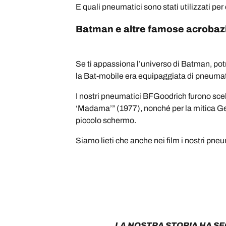
E quali pneumatici sono stati utilizzati pe
Batman e altre famose acrobazi
Se ti appassiona l’universo di Batman, po
la Bat-mobile era equipaggiata di pneumat
I nostri pneumatici BFGoodrich furono scel
‘Madama’” (1977), nonché per la mitica Gen
piccolo schermo.
Siamo lieti che anche nei film i nostri pneuma
LA NOSTRA STORIA HA SE