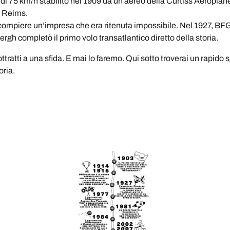
tà di 75 km/h stabilito nel 1909 da un aereo della Curtiss Aeropla
a Reims.
di compiere un’impresa che era ritenuta impossibile. Nel 1927, BFGo
bergh completò il primo volo transatlantico diretto della storia.
sottratti a una sfida. E mai lo faremo. Qui sotto troverai un rapido
oria.