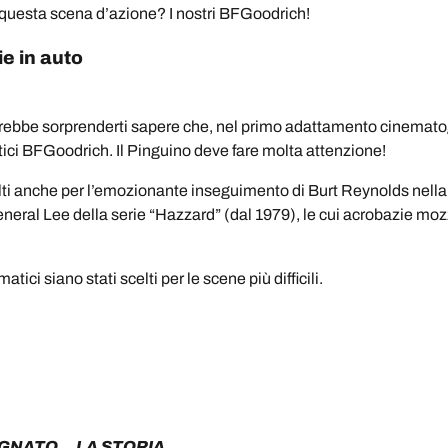
r questa scena d’azione? I nostri BFGoodrich!
e in auto
trebbe sorprenderti sapere che, nel primo adattamento cinematogr
ici BFGoodrich. Il Pinguino deve fare molta attenzione!
ti anche per l’emozionante inseguimento di Burt Reynolds nella s
eral Lee della serie “Hazzard” (dal 1979), le cui acrobazie moz
tici siano stati scelti per le scene più difficili.
GNATO... LA STORIA