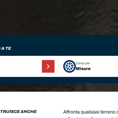
 A TE
Cerca per
Misure
OSTRUISCE ANCHE
Affronta qualsiasi terren