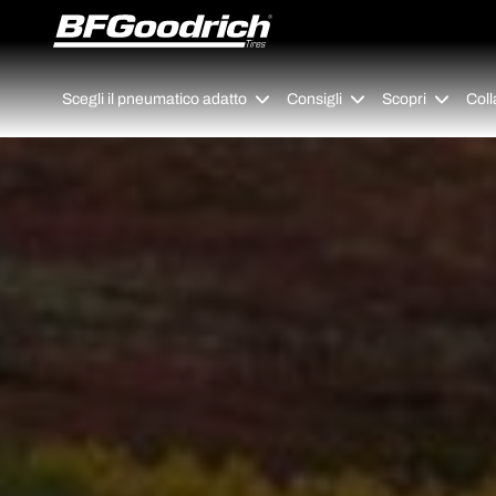
Go to page content
Go to page navigation
Scegli il pneumatico adatto
Consigli
Scopri
Coll