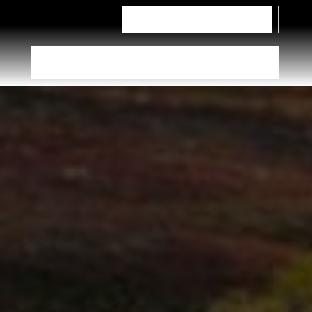
Contattaci
Autocarri
Configuratore pneumatici
Trova rivenditore