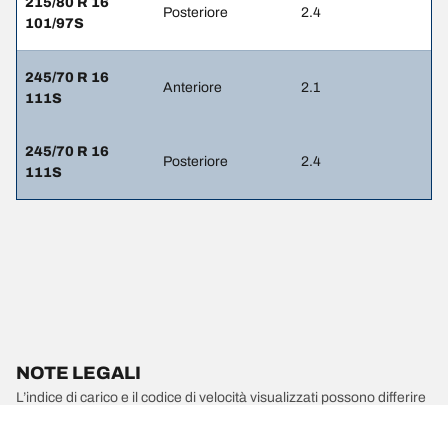
215/80 R 16
Posteriore
2.4
101/97S
245/70 R 16
Anteriore
2.1
111S
245/70 R 16
Posteriore
2.4
111S
NOTE LEGALI
L’indice di carico e il codice di velocità visualizzati possono differire
leggermente rispetto a quelli della misura originale riportata sulla
carta di circolazione del veicolo. Il rivenditore di pneumatici è un