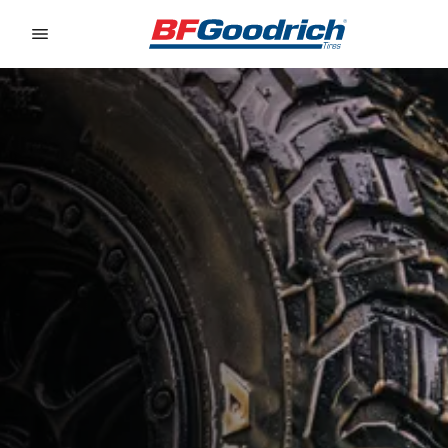
Go to page content
Go to page navigation