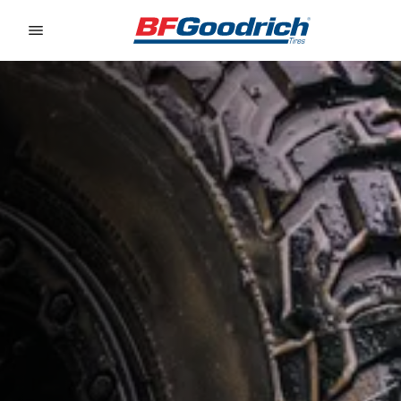
Go to page content
Go to page navigation