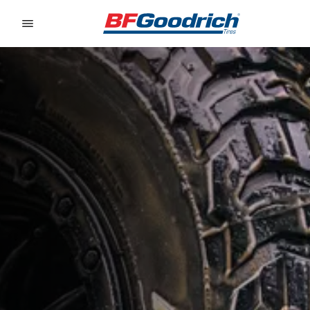
Go to page content
Go to page navigation