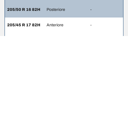
205/50 R 16 82H
Posteriore
-
205/45 R 17 82H
Anteriore
-
205/45 R 17 82H
Posteriore
-
NOTE LEGALI
L’indice di carico e il codice di velocità visualizzati possono differire
leggermente rispetto a quelli della misura originale riportata sulla
carta di circolazione del veicolo. Il rivenditore di pneumatici è un
professionista qualificato che sarà in grado di consigliarti: