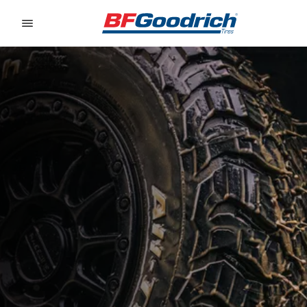
Go to page content
Go to page navigation