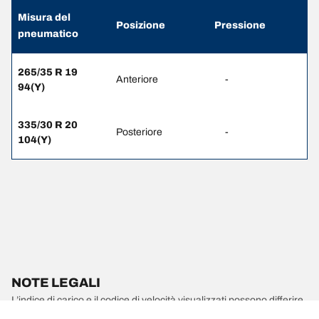
Misura del
Posizione
Pressione
pneumatico
265/35 R 19
Anteriore
-
94(Y)
335/30 R 20
Posteriore
-
104(Y)
NOTE LEGALI
L’indice di carico e il codice di velocità visualizzati possono differire
leggermente rispetto a quelli della misura originale riportata sulla