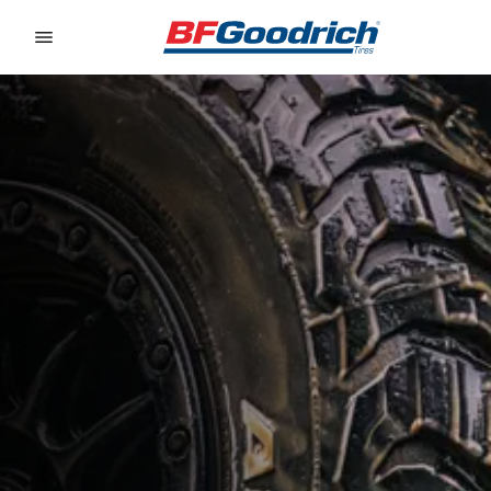
Go to page content
Go to page navigation