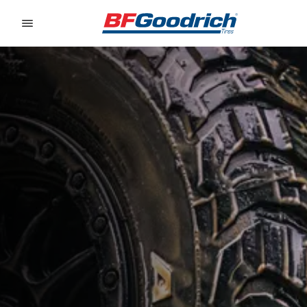
Go to page content
Go to page navigation