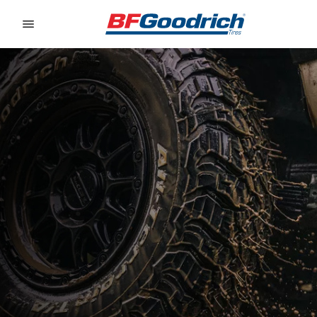
Go to page content
Go to page navigation