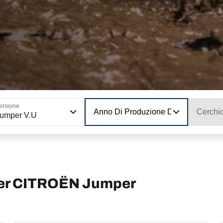
ersione
Anno Di Produzione Del Modello
Cerchi
umper V.U
per CITROËN Jumper