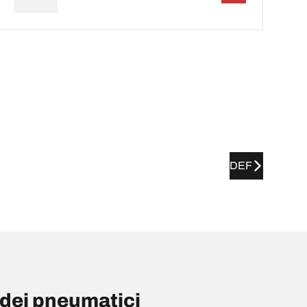
DEF
dei pneumatici