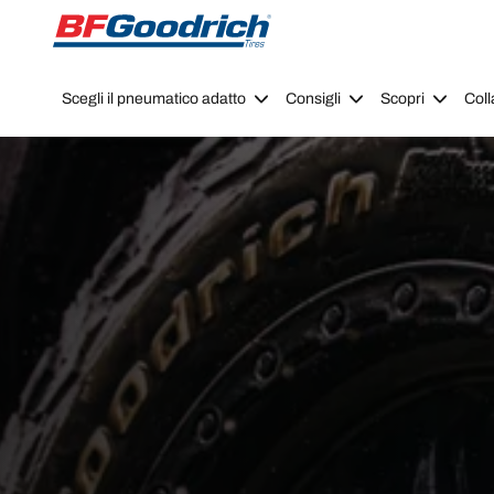
Go to page content
Go to page navigation
Scegli il pneumatico adatto
Consigli
Scopri
Coll