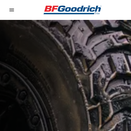
Go to page content
Go to page navigation