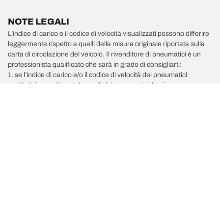
NOTE LEGALI
L’indice di carico e il codice di velocità visualizzati possono differire
leggermente rispetto a quelli della misura originale riportata sulla
carta di circolazione del veicolo. Il rivenditore di pneumatici è un
professionista qualificato che sarà in grado di consigliarti:
1. se l’indice di carico e/o il codice di velocità dei pneumatici
sostitutivi sono diversi da quelli dei pneumatici di primo
equipaggiamento;
2. qualora la pressione del pneumatico debba essere regolata per
la misura alternativa proposta.
/
Car brands
LANCIA