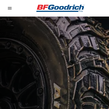
Go to page content
Go to page navigation