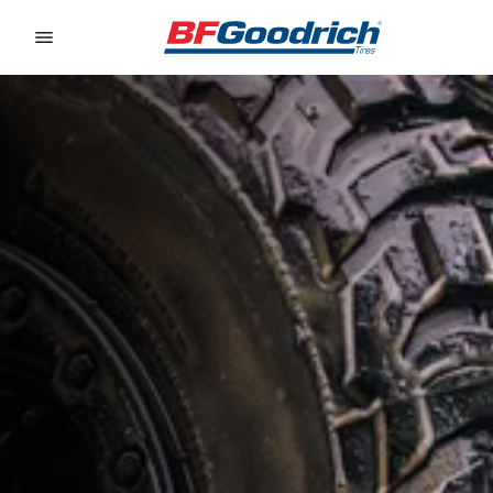
Go to page content
Go to page navigation