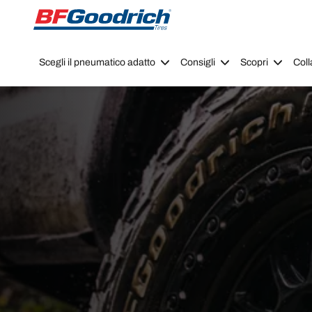
Go to page content
Go to page navigation
Scegli il pneumatico adatto
Consigli
Scopri
Coll