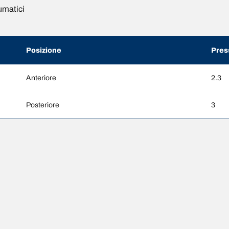
umatici
Posizione
Pres
Anteriore
2.3
Posteriore
3