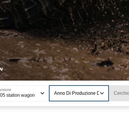
N
ersione
Anno Di Produzione Del Modello
Cerchi
05 station wagon