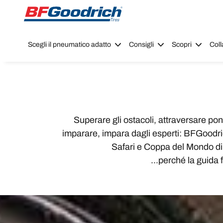
Go to page content
Go to page navigation
Scegli il pneumatico adatto
Consigli
Scopri
Coll
Superare gli ostacoli, attraversare pon
imparare, impara dagli esperti: BFGoodrich 
Safari e Coppa del Mondo di 
...perché la guida 