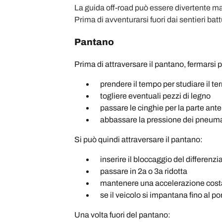
La guida off-road può essere divertente ma è
Prima di avventurarsi fuori dai sentieri batt
Pantano
Prima di attraversare il pantano, fermarsi p
prendere il tempo per studiare il terr
togliere eventuali pezzi di legno
passare le cinghie per la parte anter
abbassare la pressione dei pneumati
Si può quindi attraversare il pantano:
inserire il bloccaggio del differenzi
passare in 2a o 3a ridotta
mantenere una accelerazione cost
se il veicolo si impantana fino al po
Una volta fuori del pantano: