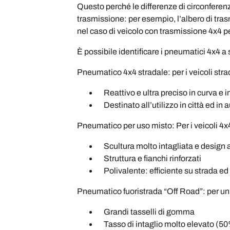
Questo perché le differenze di circonferenz
trasmissione: per esempio, l’albero di trasm
nel caso di veicolo con trasmissione 4x4
È possibile identificare i pneumatici 4x4 a s
Pneumatico 4x4 stradale: per i veicoli stra
Reattivo e ultra preciso in curva e in
Destinato all’utilizzo in città ed in 
Pneumatico per uso misto: Per i veicoli 4
Scultura molto intagliata e design 
Struttura e fianchi rinforzati
Polivalente: efficiente su strada ed 
Pneumatico fuoristrada “Off Road”: per un 
Grandi tasselli di gomma
Tasso di intaglio molto elevato (5