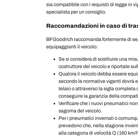
sia compatibile con i requisiti di legge in v
specialista per un consiglio.
Raccomandazioni in caso di tr
BFGoodrich raccomanda fortemente di segui
equipaggianti il veicolo:
Se si considera di sostituire una mis
costruttore del veicolo e riportate sull
Qualora il veicolo debba essere equip
secondo le normative vigenti dovrà es
telaio o attraverso la sigla completa 
conseguire la garanzia della compatib
Verificare che i nuovi pneumatici non
sagoma del veicolo.
Per i pneumatici invernali o comunque
prevedono che, nella stagione inverna
alla categoria di velocità Q (160 km/h