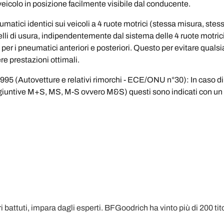
veicolo in posizione facilmente visibile dal conducente.
tici identici sui veicoli a 4 ruote motrici (stessa misura, stes
 livelli di usura, indipendentemente dal sistema delle 4 ruote motri
i per i pneumatici anteriori e posteriori. Questo per evitare qua
e prestazioni ottimali.
1995 (Autovetture e relativi rimorchi - ECE/ONU n°30): In caso d
ggiuntive M+S, MS, M-S ovvero M&S) questi sono indicati con un 
battuti, impara dagli esperti. BFGoodrich ha vinto più di 200 titoli i