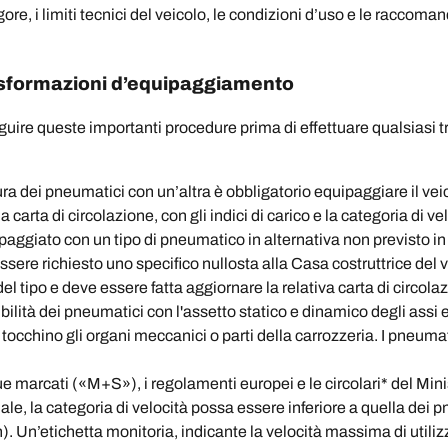
igore, i limiti tecnici del veicolo, le condizioni d’uso e le racco
asformazioni d’equipaggiamento
re queste importanti procedure prima di effettuare qualsiasi t
ura dei pneumatici con un’altra è obbligatorio equipaggiare il vei
a carta di circolazione, con gli indici di carico e la categoria di ve
aggiato con un tipo di pneumatico in alternativa non previsto in 
sere richiesto uno specifico nullosta alla Casa costruttrice del v
del tipo e deve essere fatta aggiornare la relativa carta di circola
ilità dei pneumatici con l'assetto statico e dinamico degli assi 
 tocchino gli organi meccanici o parti della carrozzeria. I pneuma
 marcati («M+S»), i regolamenti europei e le circolari* del Mini
le, la categoria di velocità possa essere inferiore a quella dei 
). Un’etichetta monitoria, indicante la velocità massima di utilizzo