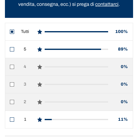
vendita, consegna, ecc.) si prega di
contattarci
.
Tutti
100%
star reviews
5
89%
star reviews
4
0%
star reviews
3
0%
star reviews
2
0%
star reviews
1
11%
star reviews