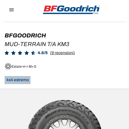
Go to page content
Go to page navigation
BFGOODRICH
MUD-TERRAIN T/A KM3
4.6/5
(9 recensioni)
Estate
M+S
4x4 estremo