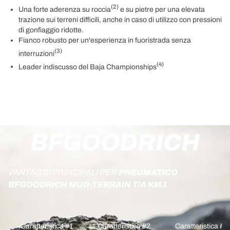
(2)
Una forte aderenza su roccia
e su pietre per una elevata
trazione sui terreni difficili, anche in caso di utilizzo con pressioni
di gonfiaggio ridotte.
Fianco robusto per un'esperienza in fuoristrada senza
(3)
interruzioni
(4)
Leader indiscusso del Baja Championships
BFGOODRICH
VANTAGGI PRINCIPALI PER
PNEUMATICO
BFGOODRICH MUD-TERRAIN T/A KM3
Caratteristica #1
Caratteristica #2
Caratteristica #3