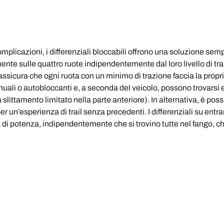
mplicazioni, i differenziali bloccabili offrono una soluzione semp
ente sulle quattro ruote indipendentemente dal loro livello di trazio
sicura che ogni ruota con un minimo di trazione faccia la propria
nuali o autobloccanti e, a seconda del veicolo, possono trovarsi 
littamento limitato nella parte anteriore). In alternativa, è possib
per un’esperienza di trail senza precedenti. I differenziali su entr
à di potenza, indipendentemente che si trovino tutte nel fango, c