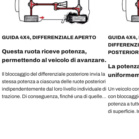
‎GUIDA 4X4, DIFFERENZIALE APERTO
GUIDA 4X4,
DIFFERENZ
Questa ruota riceve potenza,
POSTERIOR
permettendo al veicolo di avanzare.
La potenza
Il bloccaggio del differenziale posteriore invia la
uniformeme
stessa potenza a ciascuna delle ruote posteriori
indipendentemente dal loro livello individuale di
Un veicolo co
trazione. Di conseguenza, finché una di quelle
con bloccaggio
ruote ha trazione, sarai in grado di uscire dal
potenza a tutt
fango.
di superficie. 
veicolo è assi