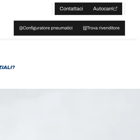
Contattaci
Autocarri
Configuratore pneumatici
Trova rivenditore
IALI?