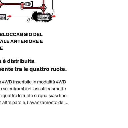
 BLOCCAGGIO DEL
IALE ANTERIORE E
E
 è distribuita
nte tra le quattro ruote.
n 4WD inseribile in modalità 4WD
 su entrambi gli assali trasmette
e quattro le ruote su qualsiasi tipo
In altre parole, l’avanzamento del
curato.