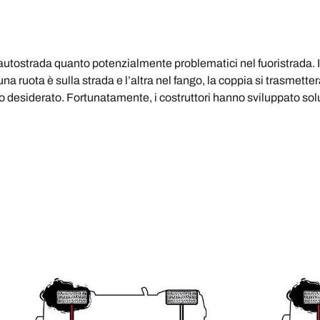
in autostrada quanto potenzialmente problematici nel fuoristrada. Il
una ruota è sulla strada e l’altra nel fango, la coppia si trasmett
ato desiderato. Fortunatamente, i costruttori hanno sviluppato so