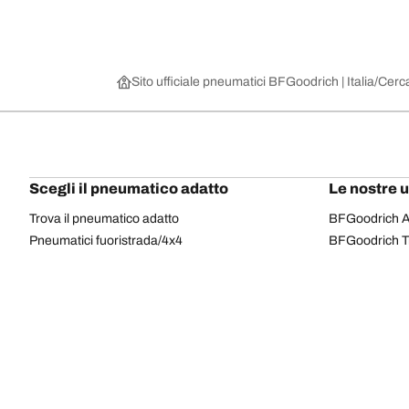
Sito ufficiale pneumatici BFGoodrich | Italia
Cerca
Scegli il pneumatico adatto
Le nostre 
Trova il pneumatico adatto
BFGoodrich Al
Pneumatici fuoristrada/4x4
BFGoodrich Tra
Pneumatici per auto e veicoli commerciali
BFGoodrich M
Cerca per costruttore
BFGoodrich A
Scopri per gamma
BFGoodrich 
Cerca per misura
BFGoodrich A
Tutti i pneumatici
BFGoodrich A