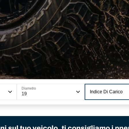
Diametro
Indice Di Carico
19
i sul tuo veicolo, ti consigliamo i pne