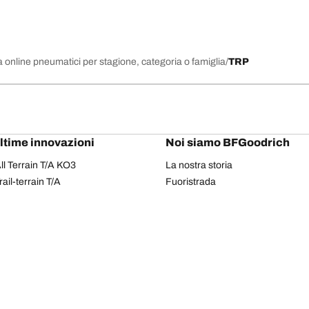
 online pneumatici per stagione, categoria o famiglia
TRP
ultime innovazioni
Noi siamo BFGoodrich
l Terrain T/A KO3
La nostra storia
il-terrain T/A
Fuoristrada
ud-Terrain T/A KM3
Partnership
dvantage 2
Il Rally Dakar
Advantage 2 SUV
Red Bull
dvantage All-season
dvantage SUV All-season
Il tuo equipaggiamento