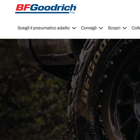
Go to page content
Go to page navigation
Scegli il pneumatico adatto
Consigli
Scopri
Coll