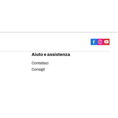
Aiuto e assistenza
Contattaci
Consigli
Etichettatura europea pneumatici
Pneumatici BFGoodrich per autocarro