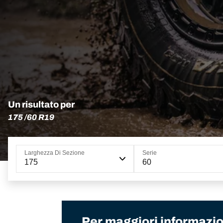
Un risultato per
175 /60 R19
Larghezza Di Sezione
Serie
175
60
Per maggiori informazion