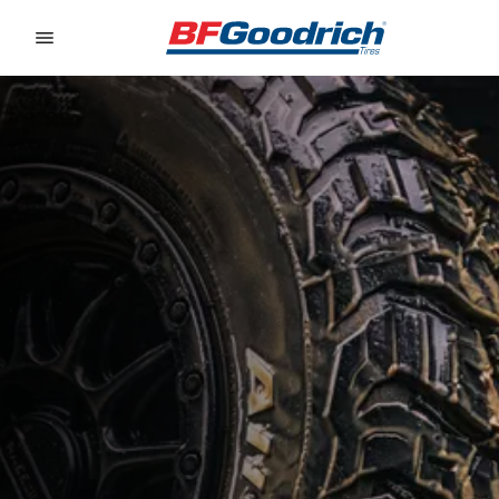
Go to page content
Go to page navigation