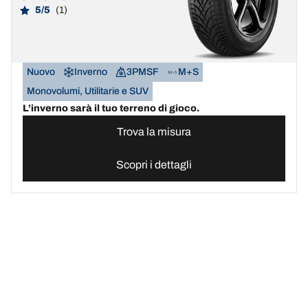
5/5
(1)
Nuovo
Inverno
3PMSF
M+S
Monovolumi, Utilitarie e SUV
L’inverno sarà il tuo terreno di gioco.
Trova la misura
Scopri i dettagli
Sito ufficiale pneumatici BFGoodrich | Italia
Cerca online pneumatic