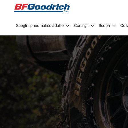
Go to page content
Go to page navigation
Scegli il pneumatico adatto
Consigli
Scopri
Coll