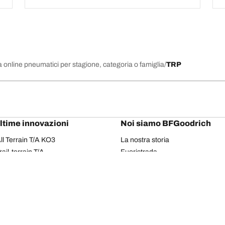
 online pneumatici per stagione, categoria o famiglia
TRP
ultime innovazioni
Noi siamo BFGoodrich
l Terrain T/A KO3
La nostra storia
il-terrain T/A
Fuoristrada
ud-Terrain T/A KM3
Partnership
dvantage 2
Il Rally Dakar
Advantage 2 SUV
Red Bull
dvantage All-season
dvantage SUV All-season
Il tuo equipaggiamento