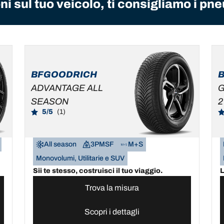
i sul tuo veicolo, ti consigliamo i pne
BFGOODRICH
ADVANTAGE ALL
G
SEASON
2
5/5
(1)
All season
3PMSF
M+S
Monovolumi, Utilitarie e SUV
Sii te stesso, costruisci il tuo viaggio.
L
Trova la misura
Scopri i dettagli