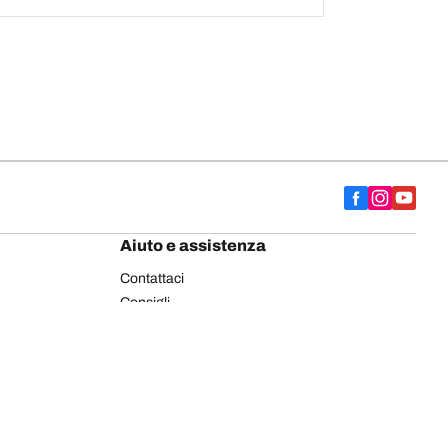
Aiuto e assistenza
Contattaci
Consigli
Etichettatura europea pneumatici
Pneumatici BFGoodrich per autocarro