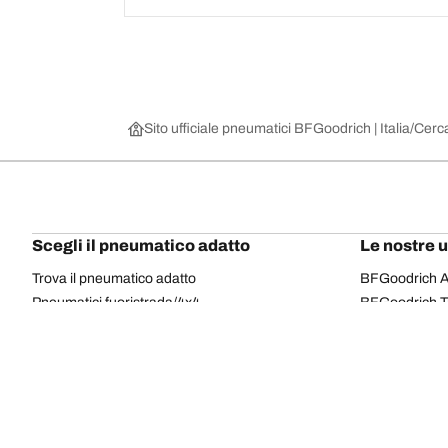
Sito ufficiale pneumatici BFGoodrich | Italia
Cerca
Scegli il pneumatico adatto
Le nostre 
Trova il pneumatico adatto
BFGoodrich Al
Pneumatici fuoristrada/4x4
BFGoodrich Tra
Pneumatici per auto e veicoli commerciali
BFGoodrich M
Cerca per costruttore
BFGoodrich A
Scopri per gamma
BFGoodrich 
Cerca per misura
BFGoodrich A
Tutti i pneumatici
BFGoodrich A