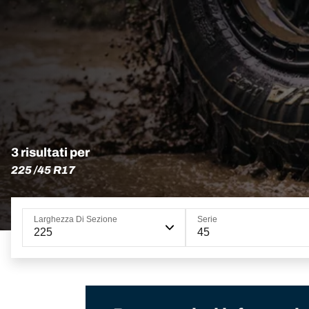
3 risultati per
225 /45 R17
Larghezza Di Sezione
Serie
225
45