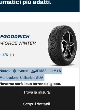
umatici più adatti.
BFGOODRICH
-FORCE WINTER
5/5
(1)
Nuovo
Inverno
3PMSF
M+S
Monovolumi, Utilitarie e SUV
’inverno sarà il tuo terreno di gioco.
Trova la misura
Scopri i dettagli