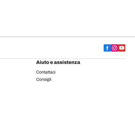
Aiuto e assistenza
Contattaci
Consigli
Etichettatura europea pneumatici
Pneumatici BFGoodrich per autocarro