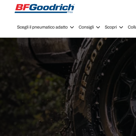
Go to page content
Go to page navigation
Scegli il pneumatico adatto
Consigli
Scopri
Coll