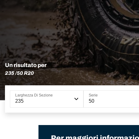
Un risultato per
235 /50 R20
Larghezza Di Sezione
Serie
235
50
Per maggiori informazion