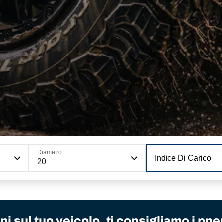
Diametro
Indice Di Carico
20
i sul tuo veicolo, ti consigliamo i pne