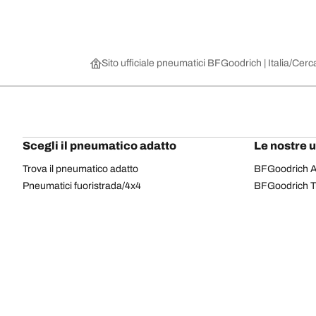
Sito ufficiale pneumatici BFGoodrich | Italia
Cerca
Scegli il pneumatico adatto
Le nostre 
Trova il pneumatico adatto
BFGoodrich Al
Pneumatici fuoristrada/4x4
BFGoodrich Tra
Pneumatici per auto e veicoli commerciali
BFGoodrich M
Cerca per costruttore
BFGoodrich A
Scopri per gamma
BFGoodrich 
Cerca per misura
BFGoodrich A
Tutti i pneumatici
BFGoodrich A