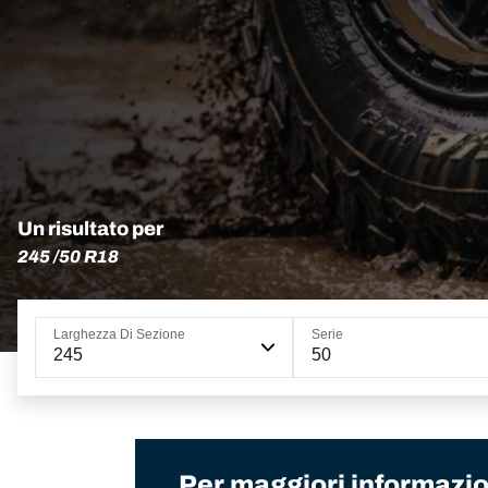
Un risultato per
245 /50 R18
Larghezza Di Sezione
Serie
245
50
Per maggiori informazion