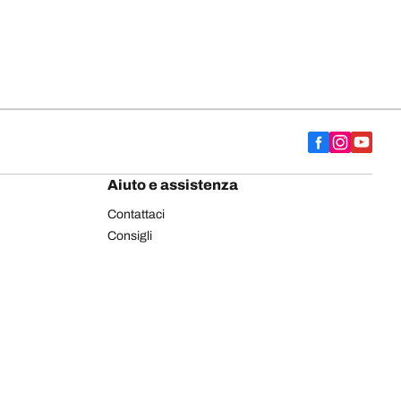
Aiuto e assistenza
Contattaci
Consigli
Etichettatura europea pneumatici
Pneumatici BFGoodrich per autocarro