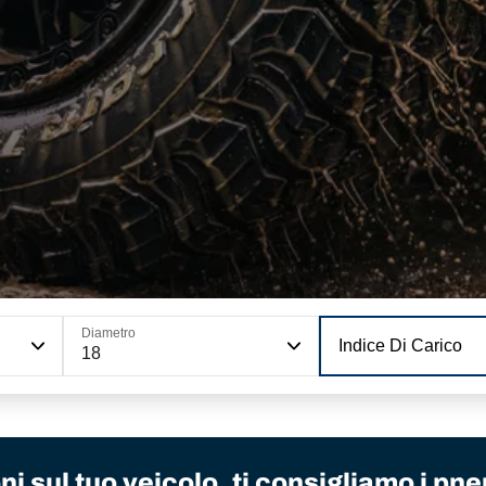
Diametro
Indice Di Carico
18
i sul tuo veicolo, ti consigliamo i pne