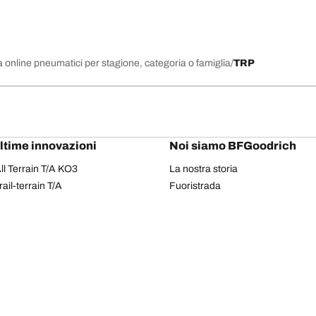
 online pneumatici per stagione, categoria o famiglia
TRP
ultime innovazioni
Noi siamo BFGoodrich
l Terrain T/A KO3
La nostra storia
il-terrain T/A
Fuoristrada
ud-Terrain T/A KM3
Partnership
dvantage 2
Il Rally Dakar
Advantage 2 SUV
Red Bull
dvantage All-season
dvantage SUV All-season
Il tuo equipaggiamento