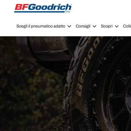
Go to page content
Go to page navigation
Scegli il pneumatico adatto
Consigli
Scopri
Coll