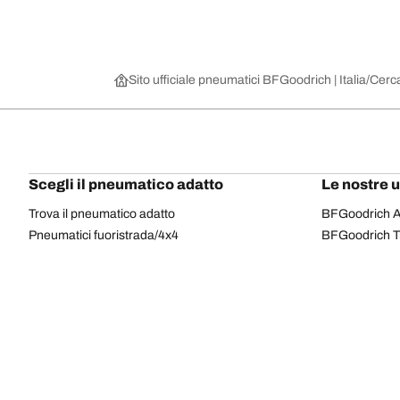
Sito ufficiale pneumatici BFGoodrich | Italia
Cerca
Scegli il pneumatico adatto
Le nostre 
Trova il pneumatico adatto
BFGoodrich Al
Pneumatici fuoristrada/4x4
BFGoodrich Tra
Pneumatici per auto e veicoli commerciali
BFGoodrich M
Cerca per costruttore
BFGoodrich A
Scopri per gamma
BFGoodrich 
Cerca per misura
BFGoodrich A
Tutti i pneumatici
BFGoodrich A