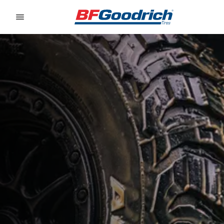
Go to page content
Go to page navigation