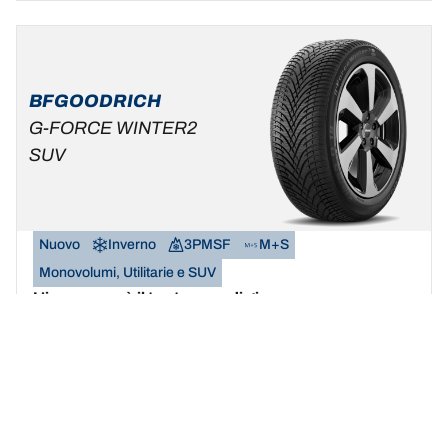
BFGOODRICH
G-FORCE WINTER2
SUV
Nuovo
Inverno
3PMSF
M+S
Monovolumi, Utilitarie e SUV
L’inverno sarà il tuo terreno di gioco.
Trova la misura
Scopri i dettagli