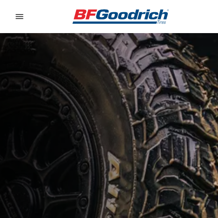
Go to page content
Go to page navigation