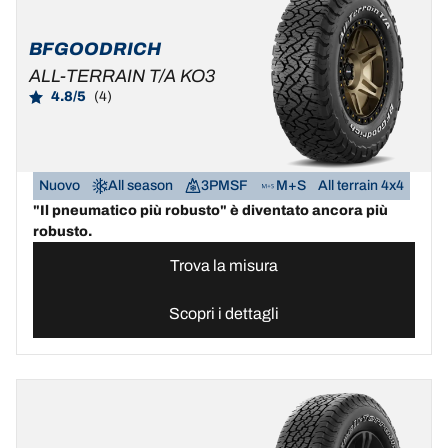
BFGOODRICH
ALL-TERRAIN T/A KO3
4.8/5
(4)
Nuovo
All season
3PMSF
M+S
All terrain 4x4
"Il pneumatico più robusto" è diventato ancora più
robusto.
Trova la misura
Scopri i dettagli