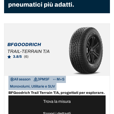
pneumatici più adatti.
BFGOODRICH
TRAIL-TERRAIN T/A
3.8/5
(6)
All season
3PMSF
M+S
Monovolumi, Utilitarie e SUV
BFGoodrich Trail Terrain T/A, progettati per esplorare.
Trova la misura
Scopri i dettagli