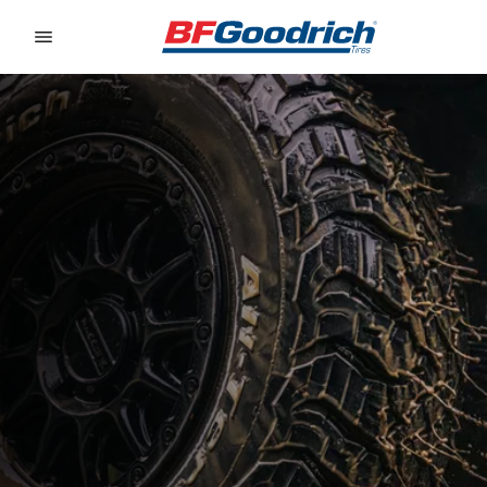
Go to page content
Go to page navigation